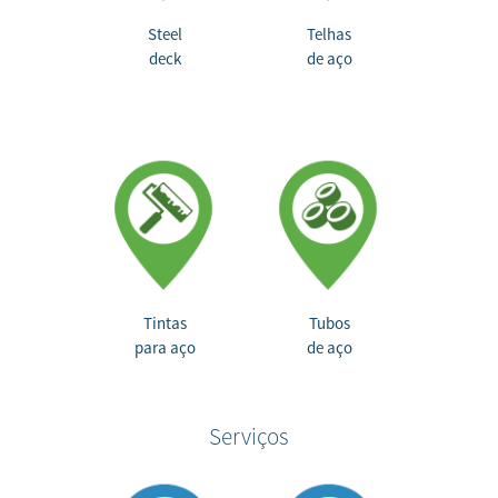
Steel
Telhas
deck
de aço
Tintas
Tubos
para aço
de aço
Serviços