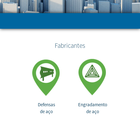
Fabricantes
Defensas
Engradamento
de aço
de aço