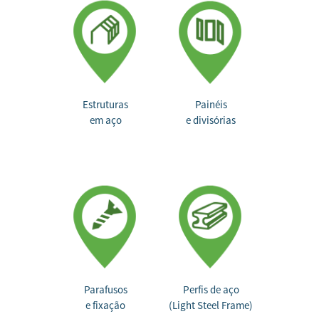
Estruturas
Painéis
em aço
e divisórias
Parafusos
Perfis de aço
e fixação
(Light Steel Frame)