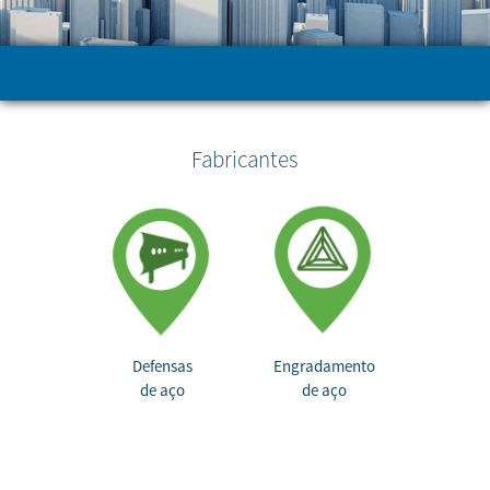
Fabricantes
Defensas
Engradamento
de aço
de aço