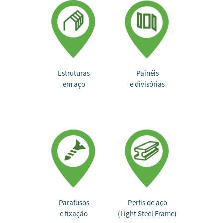
Estruturas
Painéis
em aço
e divisórias
Parafusos
Perfis de aço
e fixação
(Light Steel Frame)