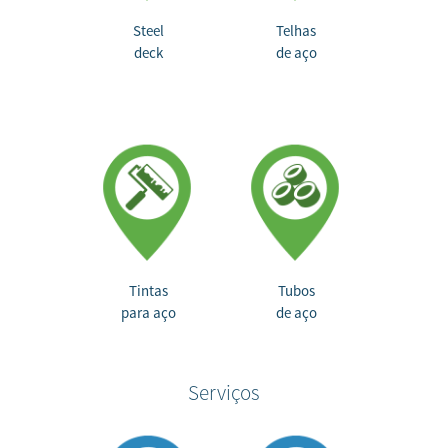
Steel
Telhas
deck
de aço
Tintas
Tubos
para aço
de aço
Serviços