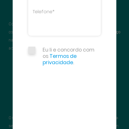
Com a importância do
aço
na
construção civil
- grande setor
consumidor em todo o mundo - expandiu-se o consumo do
aço
na construção, e, consequentemente, as siderúrgicas
acompanharam essa evolução.
Eu li e concordo com
os
Termos de
privacidade
.
O Centro Brasileiro da
Construção em Aço (CBCA)
surgiu para
se juntar aos esforços de organizações nacionais que reúnem