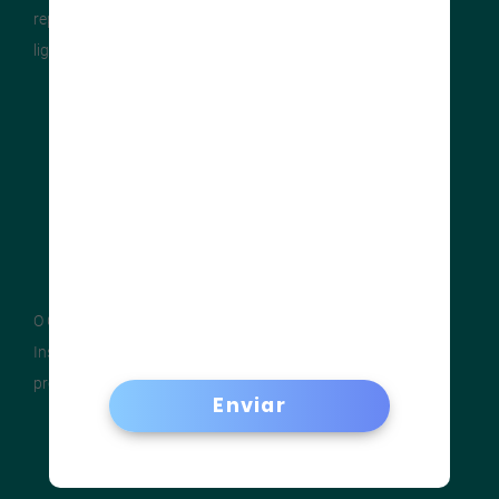
representantes da indústria local, entidades e profissionais
ligados à
construção em aço
.
O CBCA não é uma entidade comercial. Ele tem por gestor o
Instituto Aço Brasil, oferecendo, desde 2002, o melhor para
produtores, clientes e pessoas.
Enviar