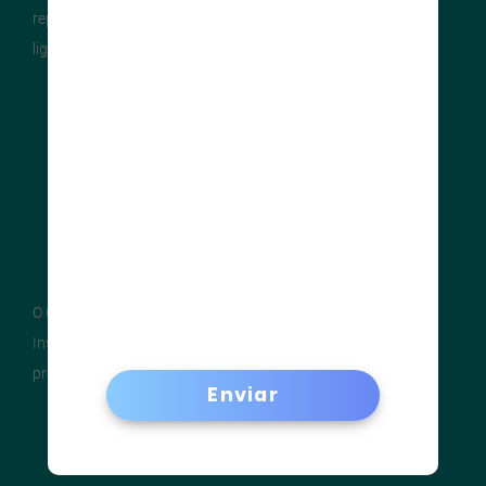
representantes da indústria local, entidades e profissionais
ligados à
construção em aço
.
O CBCA não é uma entidade comercial. Ele tem por gestor o
Instituto Aço Brasil, oferecendo, desde 2002, o melhor para
produtores, clientes e pessoas.
Enviar