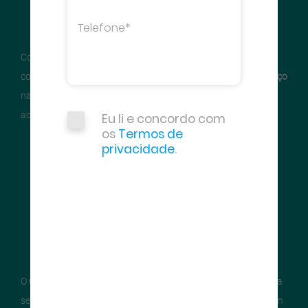
Com a importância do
aço
na
construção civil
- grande setor
consumidor em todo o mundo - expandiu-se o consumo do
aço
na construção, e, consequentemente, as siderúrgicas
acompanharam essa evolução.
Eu li e concordo com
os
Termos de
privacidade
.
O Centro Brasileiro da
Construção em Aço (CBCA)
surgiu para
se juntar aos esforços de organizações nacionais que reúnem