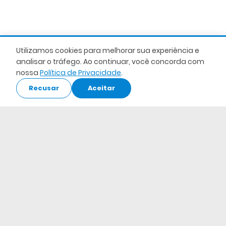
Utilizamos cookies para melhorar sua experiência e
analisar o tráfego. Ao continuar, você concorda com
nossa
Política de Privacidade
.
Recusar
Aceitar
A blindagem dos perfis contra intempéries
depende da espessura correta da camada
de zinco aplicada nas chapas metálicas de
fábrica. Operários devem evitar cortes
abrasivos com ferramentas que queimem a
proteção galvânica, priorizando tesouras
mecânicas limpas para manter a integridade
do material.
Por que a