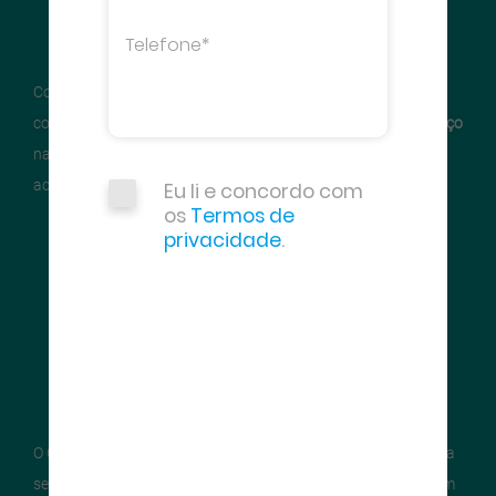
Com a importância do
aço
na
construção civil
- grande setor
consumidor em todo o mundo - expandiu-se o consumo do
aço
na construção, e, consequentemente, as siderúrgicas
acompanharam essa evolução.
Eu li e concordo com
os
Termos de
privacidade
.
O Centro Brasileiro da
Construção em Aço (CBCA)
surgiu para
se juntar aos esforços de organizações nacionais que reúnem