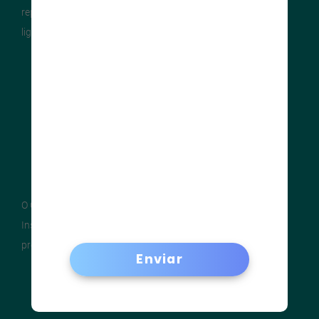
representantes da indústria local, entidades e profissionais
ligados à
construção em aço
.
O CBCA não é uma entidade comercial. Ele tem por gestor o
Instituto Aço Brasil, oferecendo, desde 2002, o melhor para
produtores, clientes e pessoas.
Enviar