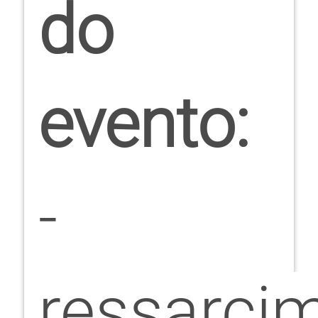
do
evento:
-
ressarci