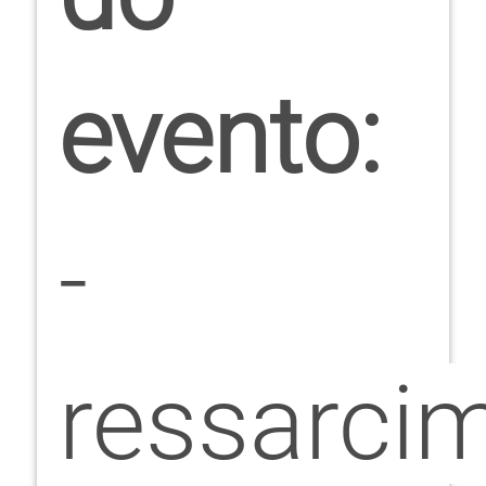
evento:
-
ressarci