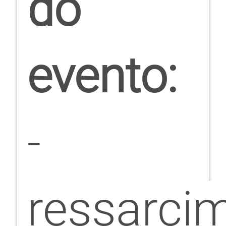
do
evento:
-
ressarci