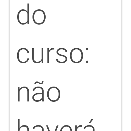
do
curso:
não
haverá