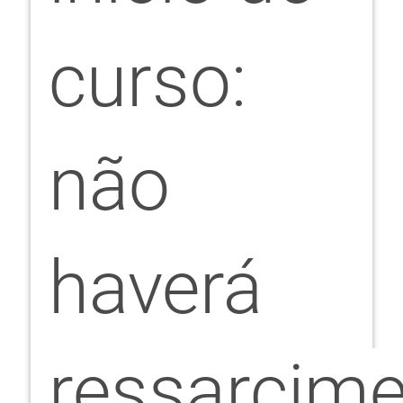
curso:
não
haverá
ressarcim