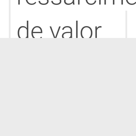
de valor
pago,
serão
aceitas