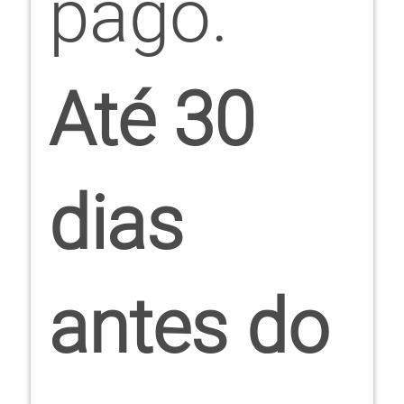
pago.
Até 30
dias
antes do