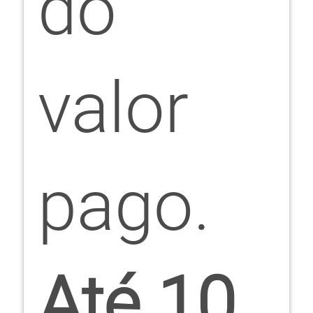
do
valor
pago.
Até 10