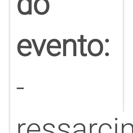
do
evento:
-
ressarci