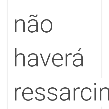
não
haverá
ressarci