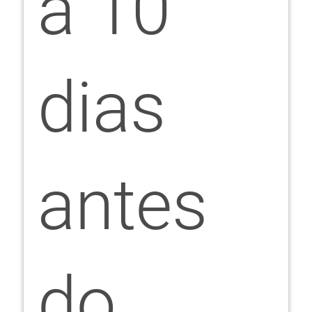
a 10
dias
antes
do