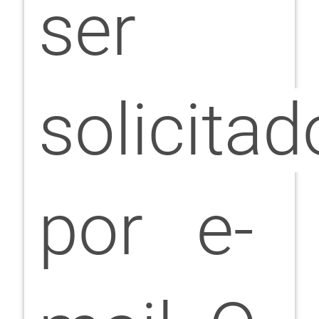
ser
solicitad
por e-