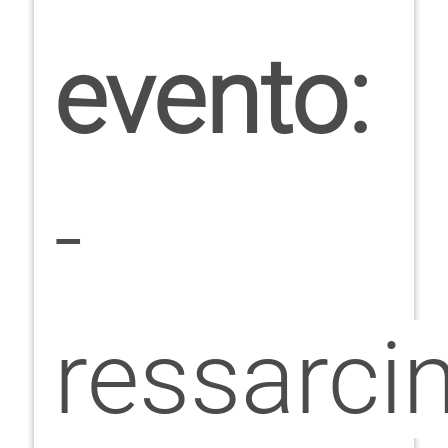
evento:
-
ressarci