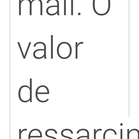
mail. O
valor
de
ressarci