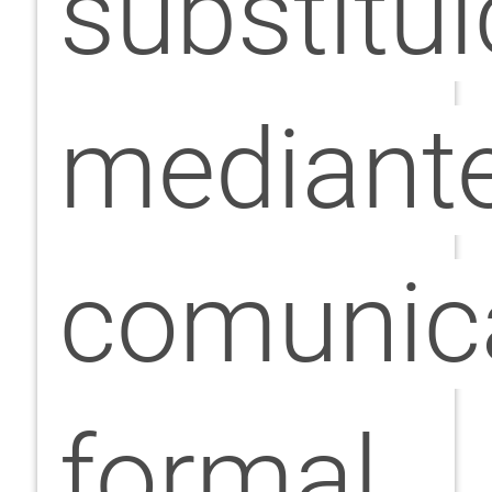
substitui
mediant
comunic
formal