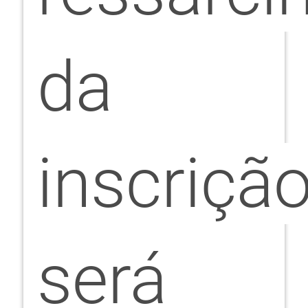
da
inscriçã
será