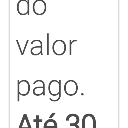
do
valor
pago.
Até 30