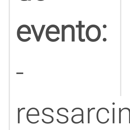
evento:
-
ressarci