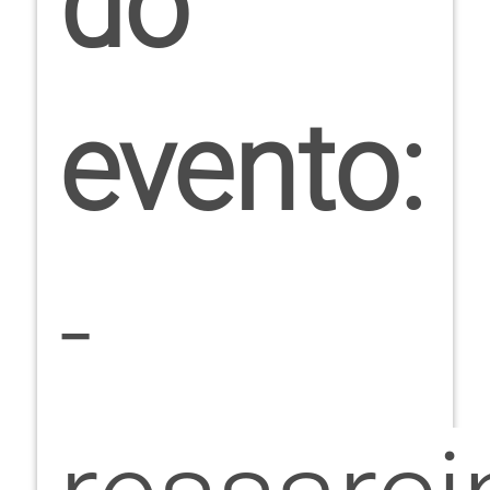
do
evento:
-