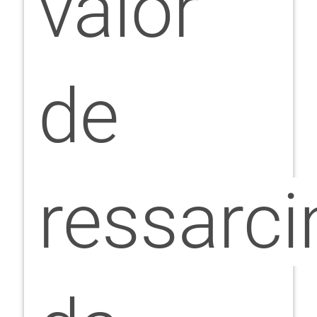
valor
de
ressarc