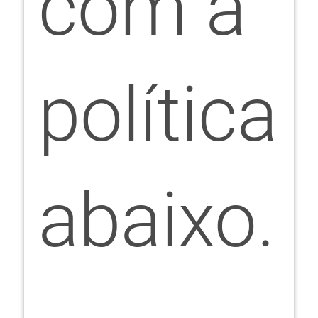
com a
política
abaixo.