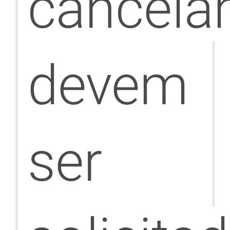
cancela
devem
ser