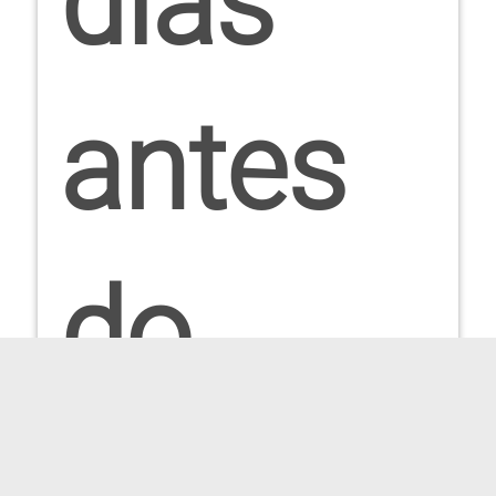
dias
antes
do