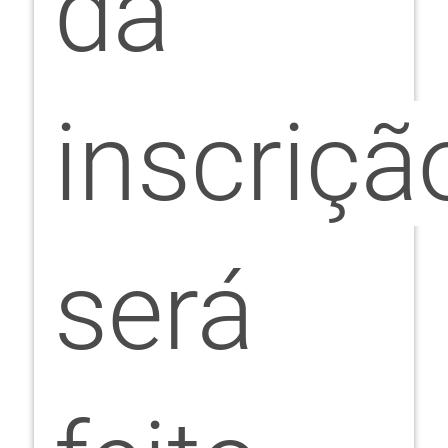
da
inscriçã
será