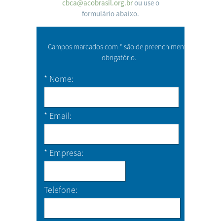
cbca@acobrasil.org.br
ou use o
formulário abaixo.
Campos marcados com * são de preenchimento
obrigatório.
*
Nome
*
Email
*
Empresa
Telefone