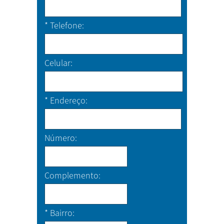
*
Telefone
Celular
*
Endereço
Número
Complemento
*
Bairro