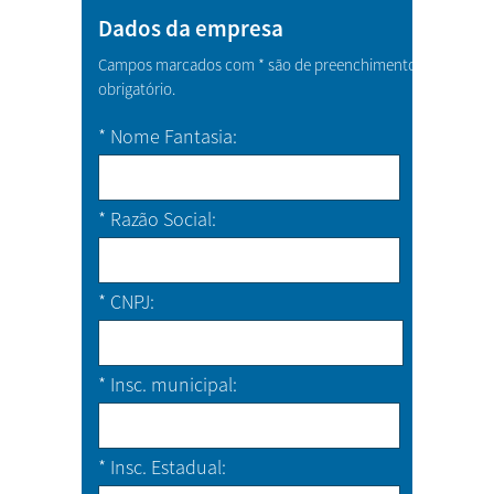
Dados da empresa
Campos marcados com * são de preenchimento
obrigatório.
*
Nome Fantasia
*
Razão Social
*
CNPJ
*
Insc. municipal
*
Insc. Estadual