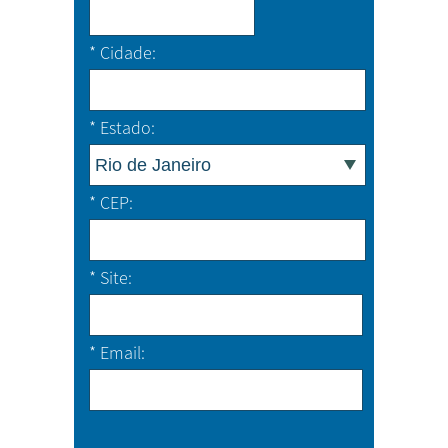
*
Cidade
*
Estado
*
CEP
*
Site
*
Email