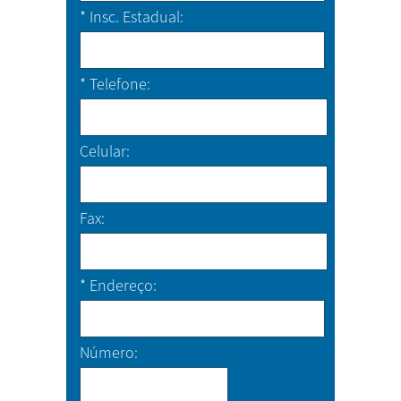
*
Insc. Estadual
*
Telefone
Celular
Fax
*
Endereço
Número