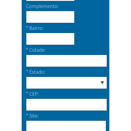
Complemento
*
Bairro
*
Cidade
*
Estado
*
CEP
*
Site