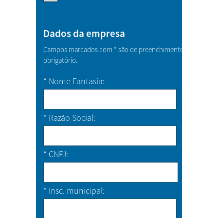
Dados da empresa
Campos marcados com * são de preenchimento
obrigatório.
*
Nome Fantasia
*
Razão Social
*
CNPJ
*
Insc. municipal