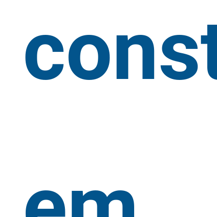
cons
em