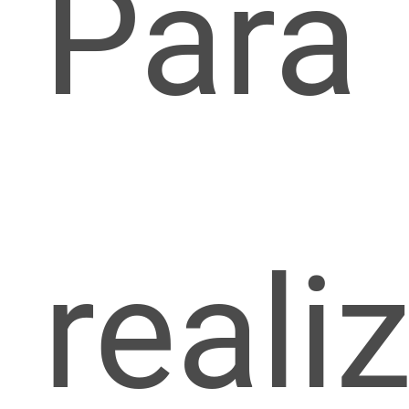
Para
reali