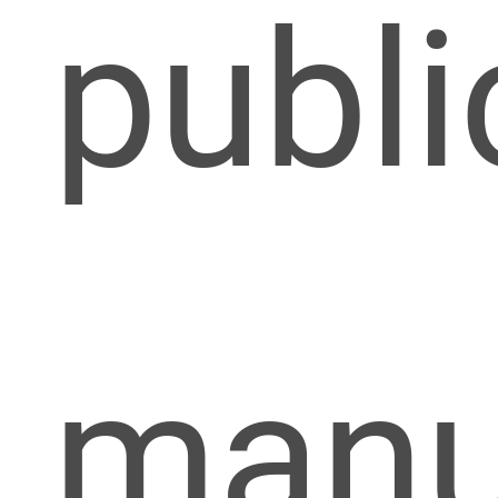
publi
manu