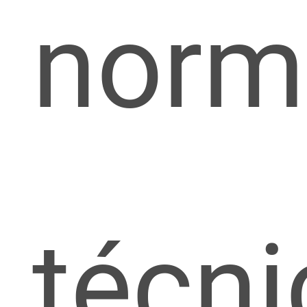
norm
técni