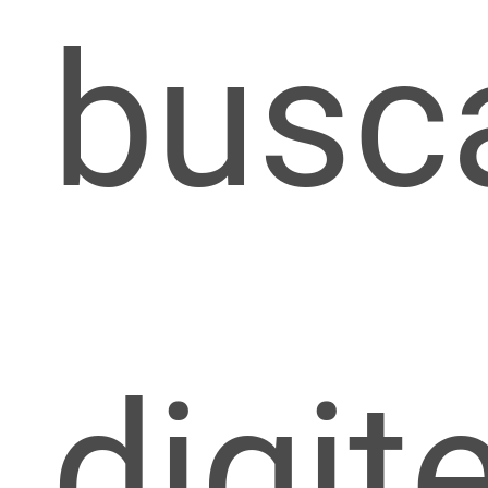
busc
digit