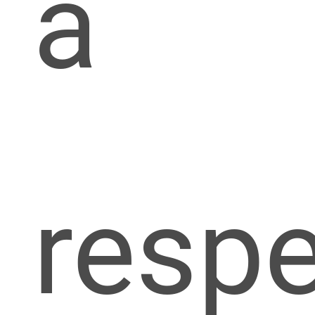
a
respe