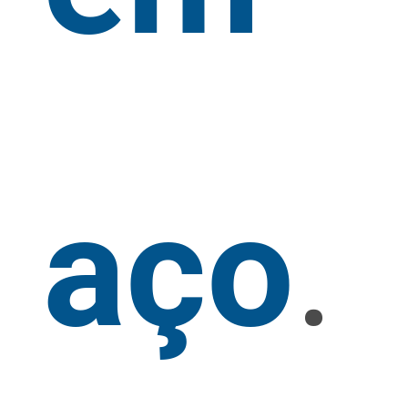
aço
.