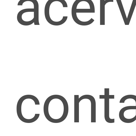
acer
cont