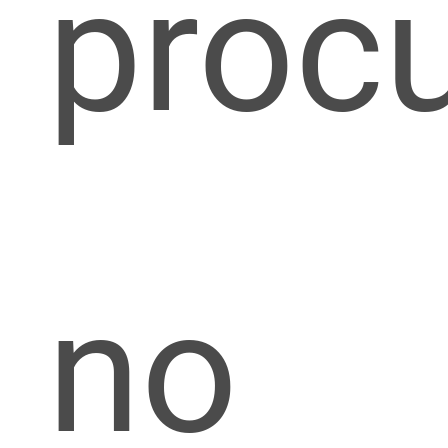
proc
no