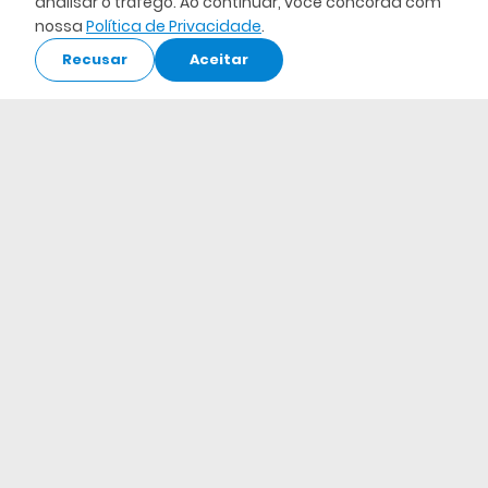
analisar o tráfego. Ao continuar, você concorda com
nossa
Política de Privacidade
.
Recusar
Aceitar
Premiação dos vencedores do 13º Concurso
CBCA para Estudantes de Arquitetura